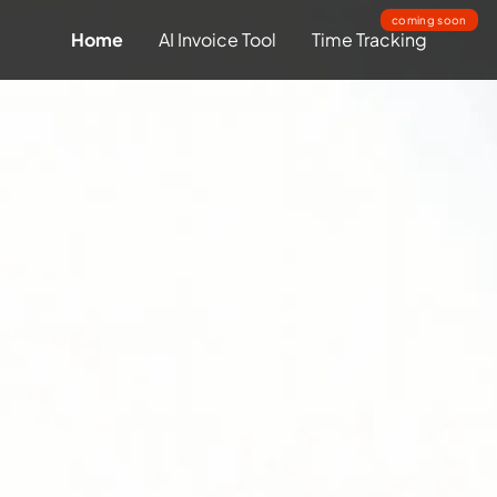
coming soon
Home
AI Invoice Tool
Time Tracking
Time Tracking Tool
AI Inv