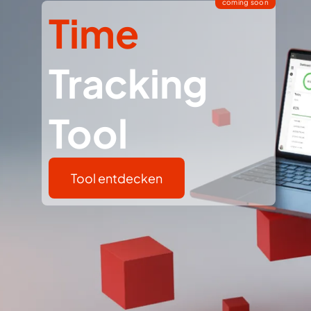
coming soon
Time
Tracking
Tool
Tool entdecken