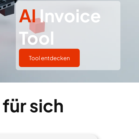
AI
Invoice
Tool
Tool entdecken
für sich